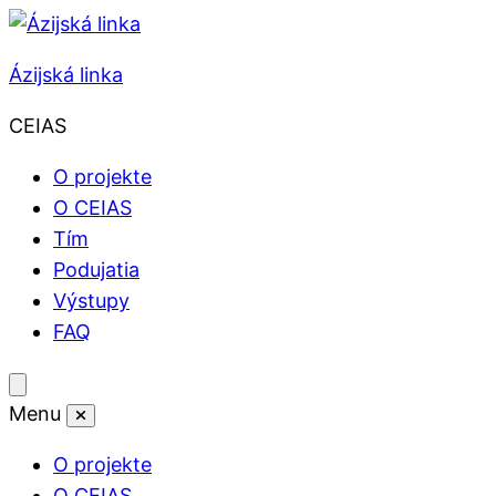
Skip to content
Ázijská linka
CEIAS
O projekte
O CEIAS
Tím
Podujatia
Výstupy
FAQ
Toggle mobile menu
Menu
Close mobile menu
O projekte
O CEIAS