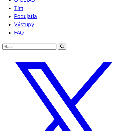
Tím
Podujatia
Výstupy
FAQ
Hľadať:
Hľadať