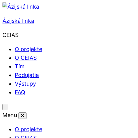
Skip to content
Ázijská linka
CEIAS
O projekte
O CEIAS
Tím
Podujatia
Výstupy
FAQ
Toggle mobile menu
Menu
Close mobile menu
O projekte
O CEIAS