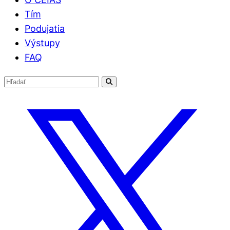
Tím
Podujatia
Výstupy
FAQ
Hľadať:
Hľadať