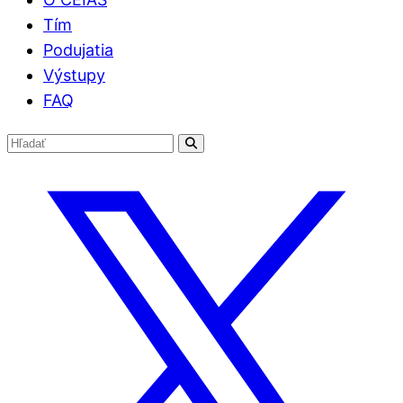
Tím
Podujatia
Výstupy
FAQ
Hľadať:
Hľadať