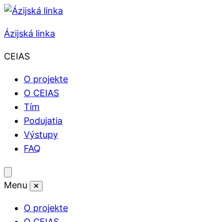
Skip to content
Ázijská linka
CEIAS
O projekte
O CEIAS
Tím
Podujatia
Výstupy
FAQ
Toggle mobile menu
Menu
Close mobile menu
O projekte
O CEIAS